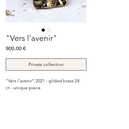
"Vers l'avenir"
Prix
900,00 €
Private collection
"Vers l'avenir" 2021 - gilded brass 24
ct - unique piece.
16g - FR : 59 ; US : 9
"Vers l'avenir" 2021 - bronze doré 24
ct - pièce unique.
16g - FR : 59 ; US : 9