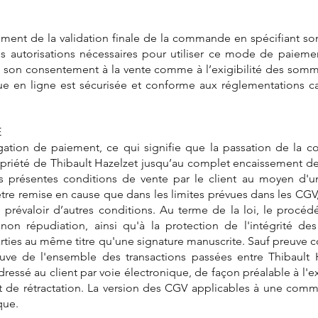
ment de la validation finale de la commande en spécifiant so
es autorisations nécessaires pour utiliser ce mode de paiemen
e son consentement à la vente comme à l’exigibilité des som
e en ligne est sécurisée et conforme aux réglementations ca
E
gation de paiement, ce qui signifie que la passation de l
ropriété de Thibault Hazelzet jusqu’au complet encaissement d
présentes conditions de vente par le client au moyen d'un
tre remise en cause que dans les limites prévues dans les CGV,
 prévaloir d’autres conditions. Au terme de la loi, le procédé
non répudiation, ainsi qu'à la protection de l'intégrité d
parties au même titre qu'une signature manuscrite. Sauf preuve c
euve de l'ensemble des transactions passées entre Thibault 
essé au client par voie électronique, de façon préalable à l'
oit de rétractation. La version des CGV applicables à une co
que.