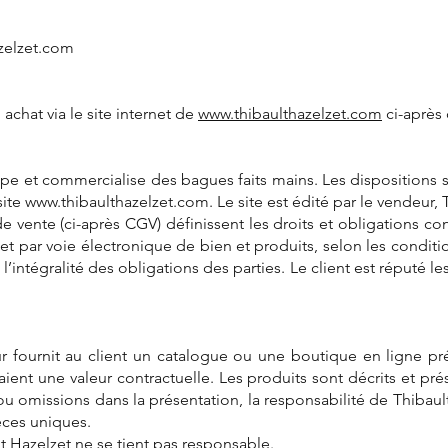
zelzet.com
achat via le site internet de
www.thibaulthazelzet.com
ci-après
e et commercialise des bagues faits mains. Les dispositions su
site
www.thibaulthazelzet.com
. Le site est édité par le vendeur,
 vente (ci-après CGV) définissent les droits et obligations co
et par voie électronique de bien et produits, selon les conditio
ntégralité des obligations des parties. Le client est réputé les
eur fournit au client un catalogue ou une boutique en ligne pr
ient une valeur contractuelle. Les produits sont décrits et pré
 ou omissions dans la présentation, la responsabilité de Thiba
èces uniques.
lt Hazelzet ne se tient pas responsable.