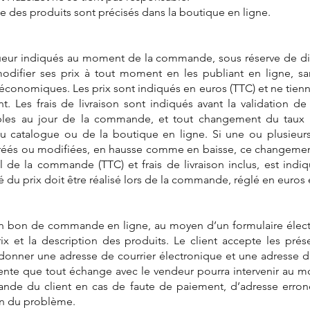
ente des produits sont précisés dans la boutique en ligne.
igueur indiqués au moment de la commande, sous réserve de dis
modifier ses prix à tout moment en les publiant en ligne, s
onomiques. Les prix sont indiqués en euros (TTC) et ne tienne
. Les frais de livraison sont indiqués avant la validation d
bles au jour de la commande, et tout changement du taux
du catalogue ou de la boutique en ligne. Si une ou plusieu
créés ou modifiées, en hausse comme en baisse, ce changement 
 de la commande (TTC) et frais de livraison inclus, est indi
du prix doit être réalisé lors de la commande, réglé en euros e
r un bon de commande en ligne, au moyen d’un formulaire élect
rix et la description des produits. Le client accepte les pr
donner une adresse de courrier électronique et une adresse de l
ente que tout échange avec le vendeur pourra intervenir au m
ande du client en cas de faute de paiement, d’adresse erron
ion du problème.