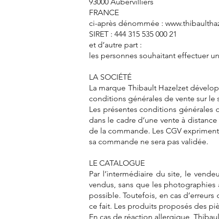
93000 Aubervilliers
FRANCE
ci-après dénommée :
www.thibaultha
SIRET : 444 315 535 000 21
et d’autre part :
les personnes souhaitant effectuer un 
LA SOCIÉTÉ
La marque Thibault Hazelzet développ
conditions générales de vente sur le 
Les présentes conditions générales de
dans le cadre d’une vente à distance 
de la commande. Les CGV expriment l’i
sa commande ne sera pas validée.
LE CATALOGUE
Par l’intermédiaire du site, le vend
vendus, sans que les photographies a
possible. Toutefois, en cas d’erreurs
ce fait. Les produits proposés des pi
En cas de réaction allergique, Thibau