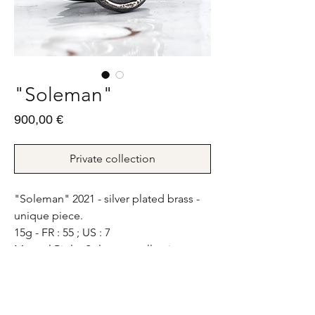
"Soleman"
Prix
900,00 €
Private collection
"Soleman" 2021 - silver plated brass -
unique piece.
15g - FR : 55 ; US : 7
Manuel Piolat Soleymat collection
"Soleman" 2021 - bronze argenture
canon de fusil - pièce unique.