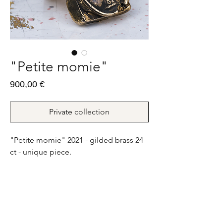
"Petite momie"
Prix
900,00 €
Private collection
"Petite momie" 2021 - gilded brass 24
ct - unique piece.
14g - FR : 45 ; US : 3
"Petite momie" 2021 - bronze doré 24
ct - pièce unique.
14g - FR : 45 ; US : 3