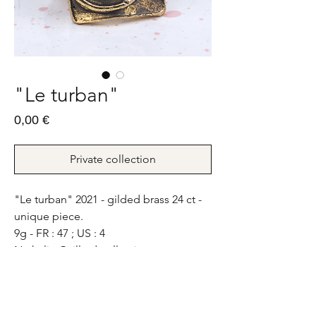
"Le turban"
Prix
0,00 €
Private collection
"Le turban" 2021 - gilded brass 24 ct -
unique piece.
9g - FR : 47 ; US : 4
Nathalie Gaillard collection
"Le turban" 2021 - bronze doré 24 ct -
pièce unique.