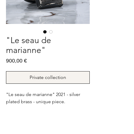
"Le seau de
marianne"
Prix
900,00 €
Private collection
"Le seau de marianne" 2021 - silver
plated brass - unique piece.
39g - FR : 56 ; US : 7,5
"Le seau de marianne" 2021 - bronze
argenture canon de fusil - pièce