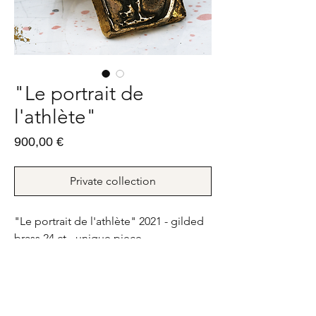
"Le portrait de
l'athlète"
Prix
900,00 €
Private collection
"Le portrait de l'athlète" 2021 - gilded
brass 24 ct - unique piece.
17g - FR : 53 ; US : 6,5
"Le portrait de l'athlète" 2021 - bronze
doré 24 ct - pièce unique.