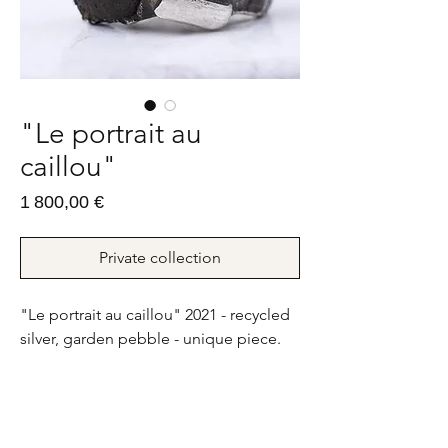
"Le portrait au
caillou"
Prix
1 800,00 €
Private collection
"Le portrait au caillou" 2021 - recycled
silver, garden pebble - unique piece.
24,3g - FR : 52 ; US : 6
"Le portrait au caillou" 2021 - argent