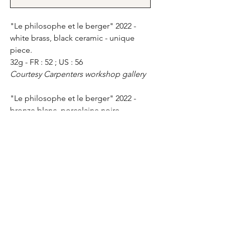
"Le philosophe et le berger" 2022 -
white brass, black ceramic - unique
piece.
32g - FR : 52 ; US : 56
Courtesy Carpenters workshop gallery
"Le philosophe et le berger" 2022 -
bronze blanc, porcelaine noire -
pièce unique.
32g - FR : 52 ; US : 56
Courtesy Carpenters workshop gallery
Thibault Hazelzet
thibaulthazelzet@gmail.com
Galerie Christophe Gaillard
contact@galerie-gaillard.com
5 Rue Chapon
75 003 PARIS