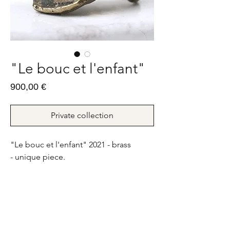
"Le bouc et l'enfant"
Prix
900,00 €
Private collection
"Le bouc et l'enfant" 2021 - brass
- unique piece.
22g - FR : 63 ; US : 10,5
"Le bouc et l'enfant" 2021 - bronze -
pièce unique
22g - FR : 63 ; US : 10,5