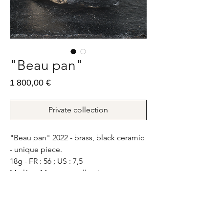
"Beau pan"
Prix
1 800,00 €
Private collection
"Beau pan" 2022 - brass, black ceramic
- unique piece.
18g - FR : 56 ; US : 7,5
Marlène Mocquet collection
"Beau pan" 2022 - bronze, porcelaine
noire - pièce unique.