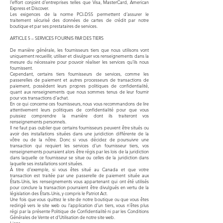
l’effort conjoint d’entreprises telles que Visa, MasterCard, American
Express et Discover.
Les exigences de la norme PCI-DSS permettent d’assurer le
traitement sécurisé des données de cartes de crédit par notre
boutique et par ses prestataires de services.
ARTICLE 5 – SERVICES FOURNIS PAR DES TIERS
De manière générale, les fournisseurs tiers que nous utilisons vont
uniquement recueillir, utiliser et divulguer vos renseignements dans la
mesure du nécessaire pour pouvoir réaliser les services qu’ils nous
fournissent.
Cependant, certains tiers fournisseurs de services, comme les
passerelles de paiement et autres processeurs de transactions de
paiement, possèdent leurs propres politiques de confidentialité,
quant aux renseignements que nous sommes tenus de leur fournir
pour vos transactions d’achat.
En ce qui concerne ces fournisseurs, nous vous recommandons de lire
attentivement leurs politiques de confidentialité pour que vous
puissiez comprendre la manière dont ils traiteront vos
renseignements personnels.
Il ne faut pas oublier que certains fournisseurs peuvent être situés ou
avoir des installations situées dans une juridiction différente de la
vôtre ou de la nôtre. Donc si vous décidez de poursuivre une
transaction qui requiert les services d’un fournisseur tiers, vos
renseignements pourraient alors être régis par les lois de la juridiction
dans laquelle ce fournisseur se situe ou celles de la juridiction dans
laquelle ses installations sont situées.
À titre d’exemple, si vous êtes situé au Canada et que votre
transaction est traitée par une passerelle de paiement située aux
États-Unis, les renseignements vous appartenant qui ont été utilisés
pour conclure la transaction pourraient être divulgués en vertu de la
législation des États-Unis, y compris le Patriot Act.
Une fois que vous quittez le site de notre boutique ou que vous êtes
redirigé vers le site web ou l’application d’un tiers, vous n’êtes plus
régi par la présente Politique de Confidentialité ni par les Conditions
Générales de Vente et d’Utilisation de notre site web.