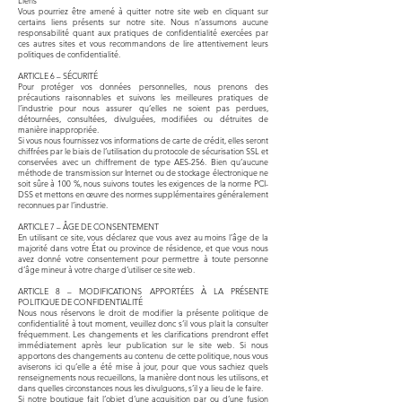
Liens
Vous pourriez être amené à quitter notre site web en cliquant sur
certains liens présents sur notre site. Nous n’assumons aucune
responsabilité quant aux pratiques de confidentialité exercées par
ces autres sites et vous recommandons de lire attentivement leurs
politiques de confidentialité.
ARTICLE 6 – SÉCURITÉ
Pour protéger vos données personnelles, nous prenons des
précautions raisonnables et suivons les meilleures pratiques de
l’industrie pour nous assurer qu’elles ne soient pas perdues,
détournées, consultées, divulguées, modifiées ou détruites de
manière inappropriée.
Si vous nous fournissez vos informations de carte de crédit, elles seront
chiffrées par le biais de l’utilisation du protocole de sécurisation SSL et
conservées avec un chiffrement de type AES-256. Bien qu’aucune
méthode de transmission sur Internet ou de stockage électronique ne
soit sûre à 100 %, nous suivons toutes les exigences de la norme PCI-
DSS et mettons en œuvre des normes supplémentaires généralement
reconnues par l’industrie.
ARTICLE 7 – ÂGE DE CONSENTEMENT
En utilisant ce site, vous déclarez que vous avez au moins l’âge de la
majorité dans votre État ou province de résidence, et que vous nous
avez donné votre consentement pour permettre à toute personne
d’âge mineur à votre charge d’utiliser ce site web.
ARTICLE 8 – MODIFICATIONS APPORTÉES À LA PRÉSENTE
POLITIQUE DE CONFIDENTIALITÉ
Nous nous réservons le droit de modifier la présente politique de
confidentialité à tout moment, veuillez donc s’il vous plait la consulter
fréquemment. Les changements et les clarifications prendront effet
immédiatement après leur publication sur le site web. Si nous
apportons des changements au contenu de cette politique, nous vous
aviserons ici qu’elle a été mise à jour, pour que vous sachiez quels
renseignements nous recueillons, la manière dont nous les utilisons, et
dans quelles circonstances nous les divulguons, s’il y a lieu de le faire.
Si notre boutique fait l’objet d’une acquisition par ou d’une fusion