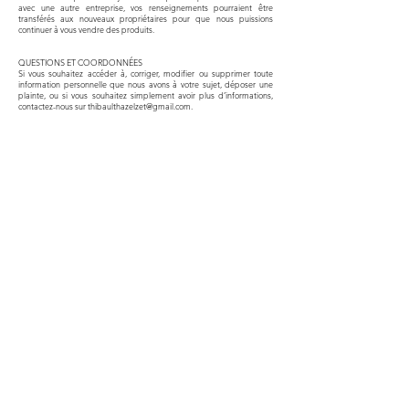
avec une autre entreprise, vos renseignements pourraient être
transférés aux nouveaux propriétaires pour que nous puissions
continuer à vous vendre des produits.
QUESTIONS ET COORDONNÉES
Si vous souhaitez accéder à, corriger, modifier ou supprimer toute
information personnelle que nous avons à votre sujet, déposer une
plainte, ou si vous souhaitez simplement avoir plus d’informations,
contactez-nous sur
thibaulthazelzet@gmail.com
.