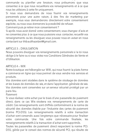
commande ou planifier une livraison, nous présumons que vous
consentez à ce que nous recueillions vos renseignements et à ce que
nous les utilisions à cette fin uniquement.
Si nous vous demandons de nous fournir vos renseignements
personnels pour une autre raison, à des fins de marketing par
exemple, nous vous demanderons directement votre consentement
explicite, ou nous vous donnerons la possibilité de refuser.
Comment puis-je retirer mon consentement ?
Si après nous avoir donné votre consentement, vous changez d’avis et
ne consentez plus à ce que nous puissions vous contacter, recueillir vos
renseignements ou les divulguer, vous pouvez nous en aviser en nous
contactant sur
thibaulthazelzet@gmail.com
.
ARTICLE 3 – DIVULGATION
Nous pouvons divulguer vos renseignements personnels si la loi nous
oblige à le faire ou si vous violez nos Conditions Générales de Vente et
d’Utilisation.
ARTICLE 4 – WIX
Notre boutique est hébergée sur WIX, qui nous fournit la plate-forme
e-commerce en ligne qui nous permet de vous vendre nos services et
produits.
Vos données sont stockées dans le système de stockage de données
et les bases de données de wix, et dans l’application générale de wix.
Vos données sont conservées sur un serveur sécurisé protégé par un
pare-feu.
Paiement
Si vous réalisez votre achat par le biais d’une passerelle de paiement
direct, dans ce cas Wix stockera vos renseignements de carte de
crédit. Ces renseignements sont chiffrés conformément à la norme de
sécurité des données établie par l’industrie des cartes de paiement
(norme PCI-DSS). Les renseignements relatifs à votre transaction
d’achat sont conservés aussi longtemps que nécessaire pour finaliser
votre commande. Une fois votre commande finalisée, les
renseignements relatifs à la transaction d’achat sont supprimés.
Toutes les passerelles de paiement direct respectent la norme PCI-
DSS, gérée par le conseil des normes de sécurité PCI, qui résulte de