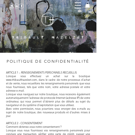
POLITIQUE DE CONFIDENTIALITÉ
ARTICLE 1 – RENSEIGNEMENTS PERSONNELS RECUEILLIS
Lorsque vous effectuez un achat sur la boutique
www.thibaulthazelzet.com
, dans le cadre de notre processus d’achat
et de vente, nous recueillons les renseignements personnels que vous
nous fournissez, tels que votre nom, votre adresse postale et votre
adresse e-mail.
Lorsque vous naviguez sur notre boutique, nous recevons également
automatiquement l’adresse de protocole Internet (adresse IP) de votre
ordinateur, qui nous permet d’obtenir plus de détails au sujet du
navigateur et du système d’exploitation que vous utilisez.
Avec votre permission, nous pourrions vous envoyer des e-mails au
sujet de notre boutique, des nouveaux produits et d’autres mises à
jour.
ARTICLE 2 - CONSENTEMENT
Comment obtenez-vous notre consentement ?
Lorsque vous nous fournissez vos renseignements personnels pour
conclure une transaction, vérifier votre carte de crédit, passer une