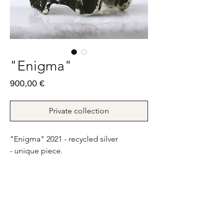
"Enigma"
Prix
900,00 €
Private collection
"Enigma" 2021 - recycled silver
- unique piece.
14,7g - FR : 54 ; US : 7
"Enigma" 2021 - argent recyclé - pièce
unique.
14,7g - FR : 54 ; US : 7